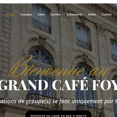
Accueil
A propos
Carte
Carrière
Evènements
Média
Contact
Bienvenue au
GRAND CAFÉ FO
vations de groupe(s) se font uniquement par
RÉSERVER EN LIGNE EN BAS À DROITE